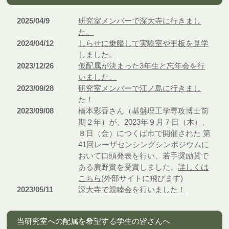
2025/04/9
研究室メンバーで深大寺に行きまし
た。
2024/04/12
しらせに乗艦して実験室や甲板を見学
しました。
2023/12/26
仮配属が決まった3年生と忘年会を行
いました。
2023/09/28
研究室メンバーで江ノ島に行きまし
た！
2023/09/08
橋本彩香さん（基盤理工学専攻博士前
期２年）が、2023年９月７日（木）、
８日（金）につくば市で開催された 第
41回レーザセンシングシンポジウムに
おいて口頭発表を行い、若手奨励賞で
ある廣野賞を受賞しました。
詳しくは
こちら
(外部サイトに飛びます)
2023/05/11
深大寺で親睦会を行いました！
当研究室への配属を希望する学生の皆さんへ