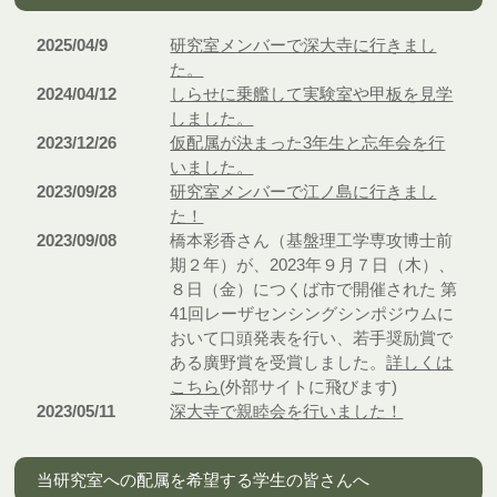
2025/04/9
研究室メンバーで深大寺に行きまし
た。
2024/04/12
しらせに乗艦して実験室や甲板を見学
しました。
2023/12/26
仮配属が決まった3年生と忘年会を行
いました。
2023/09/28
研究室メンバーで江ノ島に行きまし
た！
2023/09/08
橋本彩香さん（基盤理工学専攻博士前
期２年）が、2023年９月７日（木）、
８日（金）につくば市で開催された 第
41回レーザセンシングシンポジウムに
おいて口頭発表を行い、若手奨励賞で
ある廣野賞を受賞しました。
詳しくは
こちら
(外部サイトに飛びます)
2023/05/11
深大寺で親睦会を行いました！
当研究室への配属を希望する学生の皆さんへ